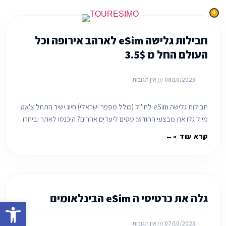
0
חבילות גלישה eSim לארהב אירופה וכל
העולם החל מ 3.5$
08/10/2023
אין תגובות
חבילות גלישה eSim לחו"ל (כולל מספר ישראלי) חיוג ישיר התחל צ'אט
מייל גלו את מבצעי החודש: טסים ליעדים אחרים? היכנסו לאתר וביחרו
את החבילה המתאימה
קרא עוד »
גלה את כרטיסי ה eSim הבינלאומים
פתח
07/10/2023
אין תגובות