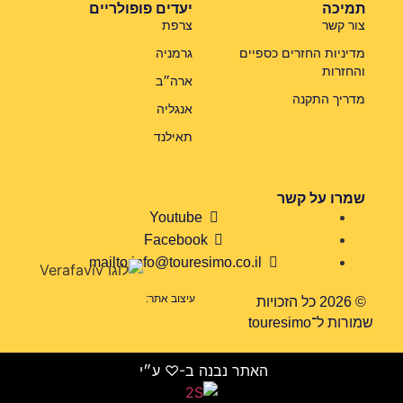
תמיכה
יעדים פופולריים
צור קשר
צרפת
מדיניות החזרים כספיים
גרמניה
והחזרות
ארה״ב
מדריך התקנה
אנגליה
תאילנד
שמרו על קשר
Youtube
Facebook
mailto:info@touresimo.co.il
עיצוב אתר:
© 2026 כל הזכויות
שמורות ל־touresimo
האתר נבנה ב-♡ ע״י