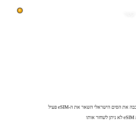
0
 קשר