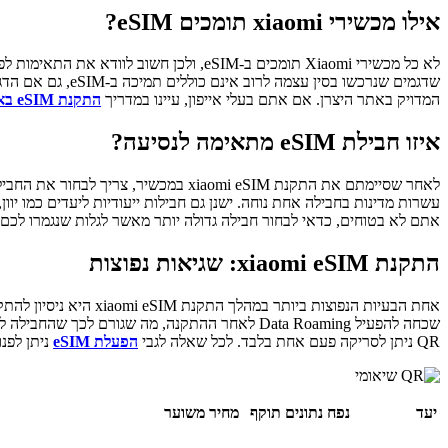
אילו מכשירי xiaomi תומכים eSIM?
המדויק באתר היצרן. אם אתם בעלי אייפון, עיינו במדריך
התקנת eSIM באייפון
איזו חבילת eSIM מתאימה לנסיעה?
לאחר שסיימתם את התקנת xiaomi eSIM במכשיר, צריך לבחור את החבילה הנכונה לפי היעד ומשך הנסיעה. טוריסמו מציעה מגוון רחב של חבילות לפי מדינות ואזורים. לנוסעים לאירופה קיימת
עשרות מדינות בחבילה אחת נוחה. ישנן גם חבילות ייעודיות ליעדים כמו יוו
אתם לא בטוחים, כדאי לבחור חבילה גדולה יותר מאשר לגלות שנגמרו לכם
התקנת xiaomi eSIM: שגיאות נפוצות
QR ניתן לסריקה פעם אחת בלבד. לכל שאלה לגבי
הפעלת eSIM
ניתן לפנ
יעד
נפח נתונים
תוקף
מחיר משוער