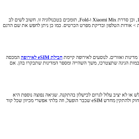
לא כל מכשירי Xiaomi תומכים ב-eSIM, ולכן חשוב לוודא את התאימות לפני הרכישה. בדרך כלל, הדגמים הגלובליים ממשפחת Xiaomi 12, 13, 14 ו-15, וכן סדרת Xiaomi Mix ו-Fold, תומכים בטכנולוגיה זו. חשוב לשים לב
ה ב-eSIM, גם אם הדגם הגלובלי שלהם כן תומך. ניתן לבדוק תמיכה ב-eSIM על ידי כניסה להגדרות > אודות הטלפון ובדיקת מפרט הכרטיס. כמו כן ניתן לחפש את שם הדגם
חבילת eSIM לאירופה
המכסה
לפי כמות הגיגה שתצטרכו, משך השהייה ומספר המדינות שתבקרו בהן. אם
 eSIM ללא חיבור WiFi תקין. ה-eSIM נטען דרך האינטרנט, ולכן חיבור חלש או לא יציב עלול לגרום לכישלון בהתקנה. שגיאה נפוצה נוספת היא
שכחה להפעיל Data Roaming לאחר ההתקנה, מה שגורם לכך שהחבילה לא עובדת בחו"ל למרות שה-eSIM מותקן. בנוסף, משתמשים רבים מנסים למחוק ולהתקין מחדש eSIM שכבר הופעל, וזה בלתי אפשרי מכיוון שכל קוד