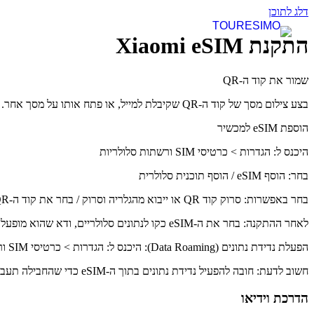
דלג לתוכן
התקנת Xiaomi eSIM
שמור את קוד ה-QR
בצע צילום מסך של קוד ה-QR שקיבלת למייל, או פתח אותו על מסך אחר.
הוספת eSIM למכשיר
היכנס ל: הגדרות > כרטיסי SIM ורשתות סלולריות
בחר: הוסף eSIM / הוסף תוכנית סלולרית
בחר באפשרות: סרוק קוד QR או ייבוא מהגלריה וסרוק / בחר את קוד ה-QR הגדרת ה-eSIM כקו לנתונים
לאחר ההתקנה: בחר את ה-eSIM כקו לנתונים סלולריים, ודא שהוא מופעל
הפעלת נדידת נתונים (Data Roaming): היכנס ל: הגדרות > כרטיסי SIM ורשתות סלולריות > eSIM והפעל "נתונים בנדידה" לפני הטיסה (שלב חשוב) כבה את הסים הישראלי השאר את ה-eSIM פעיל
חשוב לדעת: חובה להפעיל נדידת נתונים בתוך ה-eSIM כדי שהחבילה תעבוד בחו"ל מומלץ לבצע את ההתקנה כאשר יש חיבור WiFi יציב לאחר מחיקת eSIM לא ניתן לשחזר אותו
הדרכת וידיאו