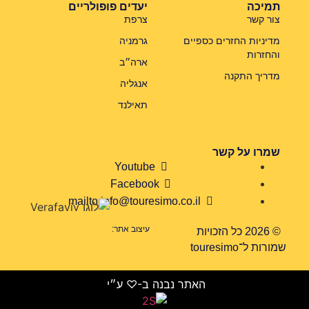
תמיכה
יעדים פופולריים
צור קשר
צרפת
מדיניות החזרים כספיים
גרמניה
והחזרות
ארה״ב
מדריך התקנה
אנגליה
תאילנד
שמרו על קשר
Youtube
Facebook
mailto:info@touresimo.co.il
עיצוב אתר:
© 2026 כל הזכויות
שמורות ל־touresimo
האתר נבנה ב-♡ ע״י