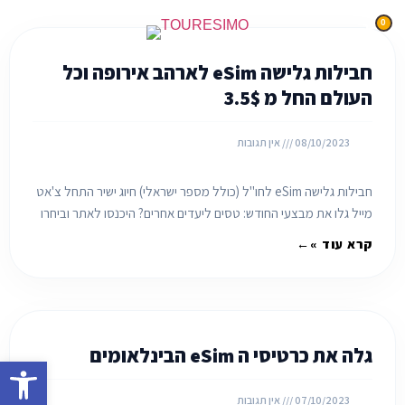
0
חבילות גלישה eSim לארהב אירופה וכל
העולם החל מ 3.5$
08/10/2023
אין תגובות
חבילות גלישה eSim לחו"ל (כולל מספר ישראלי) חיוג ישיר התחל צ'אט
מייל גלו את מבצעי החודש: טסים ליעדים אחרים? היכנסו לאתר וביחרו
את החבילה המתאימה
קרא עוד »
גלה את כרטיסי ה eSim הבינלאומים
פתח
07/10/2023
אין תגובות