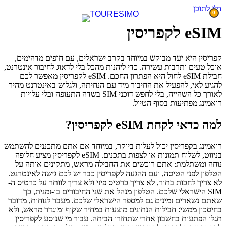
דלג לתוכן
0
eSIM לקפריסין
קפריסין היא יעד מבוקש במיוחד בקרב ישראלים, עם חופים מדהימים,
אוכל טעים ותרבות עשירה. כדי ליהנות מהכל בלי לדאוג לחיבור אינטרנט,
חבילת eSIM לחול היא הפתרון החכם. eSIM לקפריסין מאפשר לכם
להגיע לאי, להפעיל את החיבור מיד עם הנחיתה, ולגלוש באינטרנט מהיר
לאורך כל השהייה, בלי לחפש דוכני SIM בשדה התעופה ובלי עלויות
רואמינג מפתיעות בסוף הטיול.
למה כדאי לקחת eSIM לקפריסין?
רואמינג בקפריסין יכול לעלות ביוקר, במיוחד אם אתם מתכננים להשתמש
בניווט, לשלוח תמונות או לצפות בתכנים. eSIM לקפריסין מציע חלופה
נוחה ומשתלמת: אתם רוכשים את החבילה מראש, מתקינים אותה על
הטלפון לפני הטיסה, ועם ההגעה לקפריסין כבר יש לכם גישה לאינטרנט.
לא צריך לחכות בתור, לא צריך כרטיס פיזי ולא צריך לוותר על כרטיס ה-
SIM הישראלי שלכם. הטלפון מנהל את שני החיבורים בו-זמנית, כך
שאתם נשארים זמינים גם למספר הישראלי שלכם. מעבר לנוחות, מדובר
בחיסכון ממשי: חבילות הנתונים מוצעות במחיר שקוף ומוגדר מראש, ולא
תגלו הפתעות בחשבון אחרי שתחזרו הביתה. עבור מי שנוסע לקפריסין