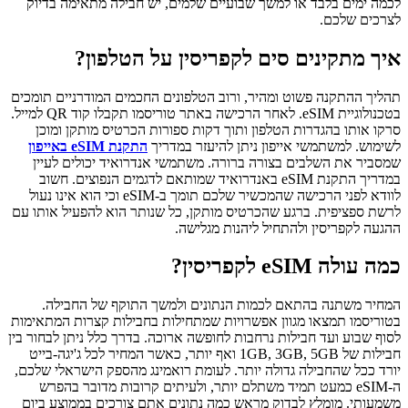
לכמה ימים בלבד או למשך שבועיים שלמים, יש חבילה מתאימה בדיוק
לצרכים שלכם.
איך מתקינים סים לקפריסין על הטלפון?
תהליך ההתקנה פשוט ומהיר, ורוב הטלפונים החכמים המודרניים תומכים
בטכנולוגיית eSIM. לאחר הרכישה באתר טוריסמו תקבלו קוד QR למייל.
סרקו אותו בהגדרות הטלפון ותוך דקות ספורות הכרטיס מותקן ומוכן
לשימוש. למשתמשי אייפון ניתן להיעזר במדריך
התקנת eSIM באייפון
שמסביר את השלבים בצורה ברורה. משתמשי אנדרואיד יכולים לעיין
במדריך התקנת eSIM באנדרואיד שמותאם לדגמים הנפוצים. חשוב
לוודא לפני הרכישה שהמכשיר שלכם תומך ב-eSIM וכי הוא אינו נעול
לרשת ספציפית. ברגע שהכרטיס מותקן, כל שנותר הוא להפעיל אותו עם
ההגעה לקפריסין ולהתחיל ליהנות מגלישה.
כמה עולה eSIM לקפריסין?
המחיר משתנה בהתאם לכמות הנתונים ולמשך התוקף של החבילה.
בטוריסמו תמצאו מגוון אפשרויות שמתחילות בחבילות קצרות המתאימות
לסוף שבוע ועד חבילות נרחבות לחופשה ארוכה. בדרך כלל ניתן לבחור בין
חבילות של 1GB, 3GB, 5GB ואף יותר, כאשר המחיר לכל ג'יגה-בייט
יורד ככל שהחבילה גדולה יותר. לעומת רואמינג מהספק הישראלי שלכם,
ה-eSIM כמעט תמיד משתלם יותר, ולעיתים קרובות מדובר בהפרש
משמעותי. מומלץ לבדוק מראש כמה נתונים אתם צורכים בממוצע ביום