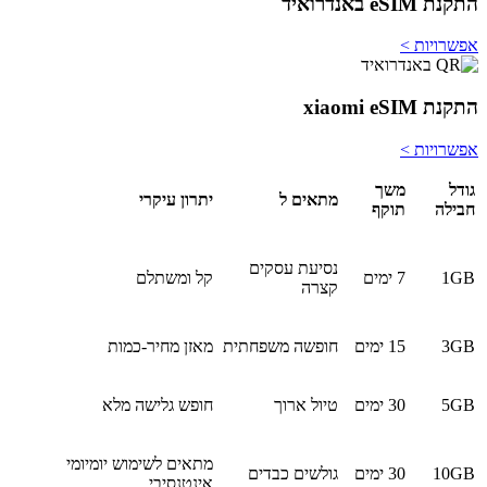
התקנת eSIM באנדרואיד
אפשרויות >
התקנת xiaomi eSIM
אפשרויות >
גודל
משך
מתאים ל
יתרון עיקרי
חבילה
תוקף
נסיעת עסקים
1GB
7 ימים
קל ומשתלם
קצרה
3GB
15 ימים
חופשה משפחתית
מאזן מחיר-כמות
5GB
30 ימים
טיול ארוך
חופש גלישה מלא
מתאים לשימוש יומיומי
10GB
30 ימים
גולשים כבדים
אינטנסיבי