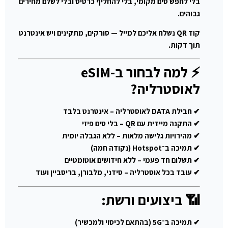
בלי לחפש סים מקומי, בלי להחליף כרטיס ובלי לשלם מחירים
גבוהים.
קוד QR נשלח אליכם למייל — סורקים, מתקינים ויש אינטרנט
תוך דקות.
⚡ למה לבחור ב-eSIM
לאוסטרליה?
✔ חבילת DATA לאוסטרליה – אינטרנט בלבד
✔ התקנה מיידית עם QR – בלי סים פיזי
✔ מהירויות גלישה מלאות – ללא הגבלה יומית
✔ תמיכה ב־Hotspot (נקודה חמה)
✔ תשלום חד פעמי – ללא חידושים אוטומטיים
✔ עובד בכל אוסטרליה – סידני, מלבורן, בריסביין ועוד
📶 ביצועים ורשת:
✔ תמיכה ב־5G (בהתאם לכיסוי ולמכשיר)