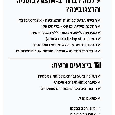
⚡ למה לבחור ב-eSIM לבוסניה
והרצגובינה?
✔ חבילת DATA לבוסניה והרצגובינה – אינטרנט בלבד
✔ התקנה מיידית עם QR – בלי סים פיזי
✔ מהירויות גלישה מלאות – ללא הגבלה יומית
✔ תמיכה ב־Hotspot (נקודה חמה)
✔ תשלום חד פעמי – ללא חידושים אוטומטיים
✔ עובד בכל המדינה – סרייבו, מוסטר ואזורים תיירותיים
📶 ביצועים ורשת:
✔ תמיכה ב־5G (בהתאם לכיסוי ולמכשיר)
✔ מעבר אוטומטי ל־4G איכותי
✔ חיבור יציב בערים ובאזורים פופולריים
✔ מתאים גם ל:
טיולי רכב בבלקן
אזורי טבע ונופים