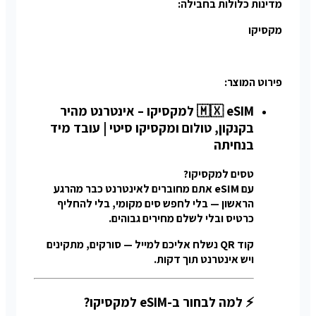
מדינות כלולות בחבילה:
מקסיקו
פירוט המוצר:
🇲🇽 eSIM למקסיקו – אינטרנט מהיר
בקנקון, טולום ומקסיקו סיטי | עובד מיד
בנחיתה
טסים למקסיקו?
עם eSIM אתם מחוברים לאינטרנט כבר מהרגע
הראשון — בלי לחפש סים מקומי, בלי להחליף
כרטיס ובלי לשלם מחירים גבוהים.
קוד QR נשלח אליכם למייל — סורקים, מתקינים
ויש אינטרנט תוך דקות.
⚡ למה לבחור ב-eSIM למקסיקו?