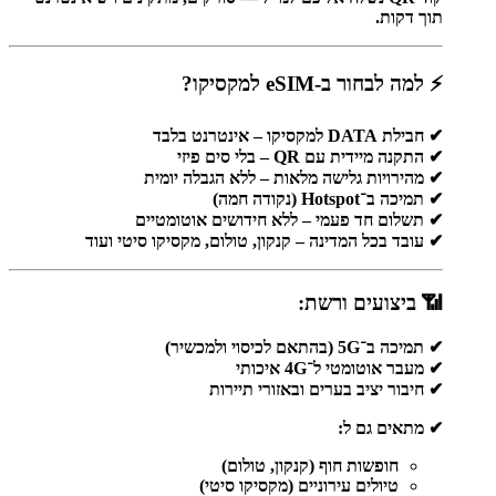
תוך דקות.
⚡ למה לבחור ב-eSIM למקסיקו?
✔ חבילת DATA למקסיקו – אינטרנט בלבד
✔ התקנה מיידית עם QR – בלי סים פיזי
✔ מהירויות גלישה מלאות – ללא הגבלה יומית
✔ תמיכה ב־Hotspot (נקודה חמה)
✔ תשלום חד פעמי – ללא חידושים אוטומטיים
✔ עובד בכל המדינה – קנקון, טולום, מקסיקו סיטי ועוד
📶 ביצועים ורשת:
✔ תמיכה ב־5G (בהתאם לכיסוי ולמכשיר)
✔ מעבר אוטומטי ל־4G איכותי
✔ חיבור יציב בערים ובאזורי תיירות
✔ מתאים גם ל:
חופשות חוף (קנקון, טולום)
טיולים עירוניים (מקסיקו סיטי)