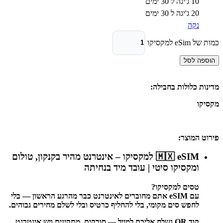
10 ג'יגה ל 30 ימים
20 ג'יגה ל 30 ימים
נקה
כמות של eSim למקסיקו
הוספה לסל
מדינות כלולות בחבילה:
מקסיקו
פירוט המוצר:
🇲🇽 eSIM למקסיקו – אינטרנט מהיר בקנקון, טולום
ומקסיקו סיטי | עובד מיד בנחיתה
טסים למקסיקו?
עם eSIM אתם מחוברים לאינטרנט כבר מהרגע הראשון — בלי
לחפש סים מקומי, בלי להחליף כרטיס ובלי לשלם מחירים גבוהים.
קוד QR נשלח אליכם למייל — סורקים, מתקינים ויש אינטרנט