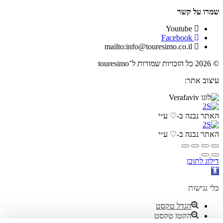
שמרו על קשר
Youtube
Facebook
mailto:info@touresimo.co.il
© 2026 כל הזכויות שמורות ל־touresimo
עיצוב אתר:
האתר נבנה ב-♡ ע״י
האתר נבנה ב-♡ ע״י
דילוג לתוכן
פתח
סרגל
נגישות
כלי נגישות
הגדל טקסט
הקטן טקסט