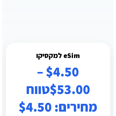
eSim למקסיקו
–
$
4.50
53.00
$
טווח