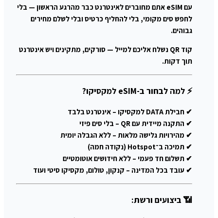
עם eSIM אתם מחוברים לאינטרנט כבר מהרגע הראשון — בלי
לחפש סים מקומי, בלי להחליף כרטיס ובלי לשלם מחירים
גבוהים.
קוד QR נשלח אליכם למייל — סורקים, מתקינים ויש אינטרנט
תוך דקות.
⚡ למה לבחור ב-eSIM למקסיקו?
✔ חבילת DATA למקסיקו – אינטרנט בלבד
✔ התקנה מיידית עם QR – בלי סים פיזי
✔ מהירויות גלישה מלאות – ללא הגבלה יומית
✔ תמיכה ב־Hotspot (נקודה חמה)
✔ תשלום חד פעמי – ללא חידושים אוטומטיים
✔ עובד בכל המדינה – קנקון, טולום, מקסיקו סיטי ועוד
📶 ביצועים ורשת: