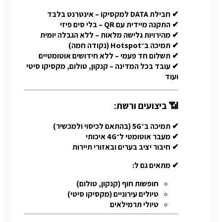
✔ חבילת DATA למקסיקו – אינטרנט בלבד
✔ התקנה מיידית עם QR – בלי סים פיזי
✔ מהירויות גלישה מלאות – ללא הגבלה יומית
✔ תמיכה ב־Hotspot (נקודה חמה)
✔ תשלום חד פעמי – ללא חידושים אוטומטיים
✔ עובד בכל המדינה – קנקון, טולום, מקסיקו סיטי
ועוד
📶 ביצועים ורשת:
✔ תמיכה ב־5G (בהתאם לכיסוי ולמכשיר)
✔ מעבר אוטומטי ל־4G איכותי
✔ חיבור יציב בערים ובאזורי תיירות
✔ מתאים גם ל:
חופשות חוף (קנקון, טולום)
טיולים עירוניים (מקסיקו סיטי)
טיולי תרמילאים