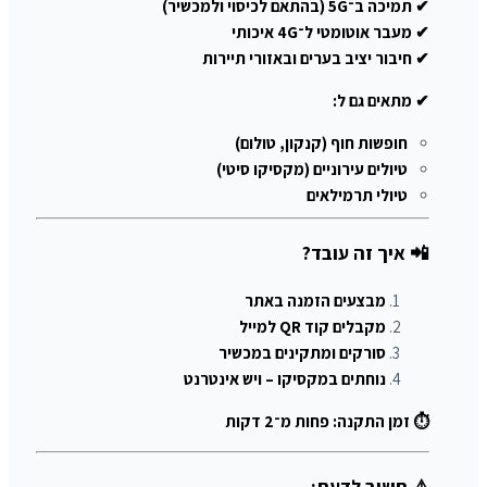
✔ תמיכה ב־5G (בהתאם לכיסוי ולמכשיר)
✔ מעבר אוטומטי ל־4G איכותי
✔ חיבור יציב בערים ובאזורי תיירות
✔ מתאים גם ל:
חופשות חוף (קנקון, טולום)
טיולים עירוניים (מקסיקו סיטי)
טיולי תרמילאים
📲 איך זה עובד?
מבצעים הזמנה באתר
מקבלים קוד QR למייל
סורקים ומתקינים במכשיר
נוחתים במקסיקו – ויש אינטרנט
⏱ זמן התקנה: פחות מ־2 דקות
⚠️ חשוב לדעת: