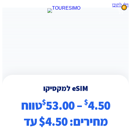
דלג לתוכן
0
eSIM למקסיקו
4.50
$
–
53.00
$
טווח
מחירים: ⁦$4.50⁩ עד