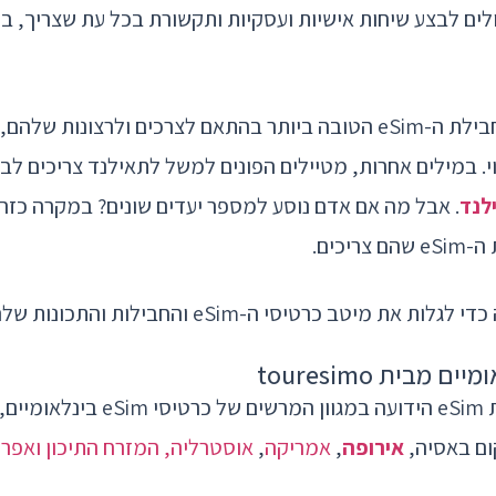
לים לבצע שיחות אישיות ועסקיות ותקשורת בכל עת שצריך, ב
מטיילים מחפשים את חבילת ה-eSim הטובה ביותר בהתאם לצרכים ולרצונ
וי. במילים אחרות, מטיילים הפונים למשל לתאילנד צריכים ל
לנד
יכים.
 מיטב כרטיסי ה-eSim והחבילות והתכונות שלהם.
touresimo היא ספקית eSim הידועה במגוון
ום באסיה,
אירופה
,
אמריקה
,
אוסטרליה, המזרח התיכון ואפר