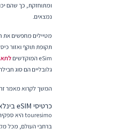
ומתוחזקת, כך שהם יכו
נמצאים.
תקופת תוקף ואזור כיס
eSim המוקדשים
לתאי
גלובליים הם סוג חבילת ה-eSim שהם צר
המשך לקרוא מאמר זה כדי לגלות את
כרטיסי eSIM בינלאומיים מבית touresimo
ברחבי העולם, מכל מק