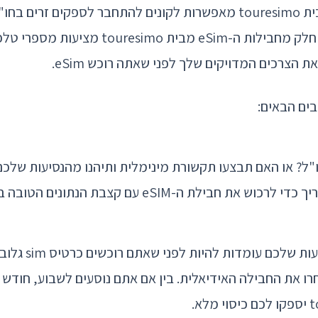
כל חבילות ה-eSim מבית touresimo מאפשרות לקונים להתחבר לספקים 
נתונים ניידים. עם זאת, חלק מחבילות ה-eSim מבי
 הצרכים המדויקים שלך לפני שאתה רוכש eSim.
ים הבאים:
"ל? או האם תבצעו תקשורת מינימלית ותיהנו מהנסיעות שלכ
חבילת ה-eSIM עם קצבת הנתונים הטובה ביותר עבורך.
בררו כמה אריכות הנסי
ו את החבילה האידיאלית. בין אם אתם נוסעים לשבוע, חודש א