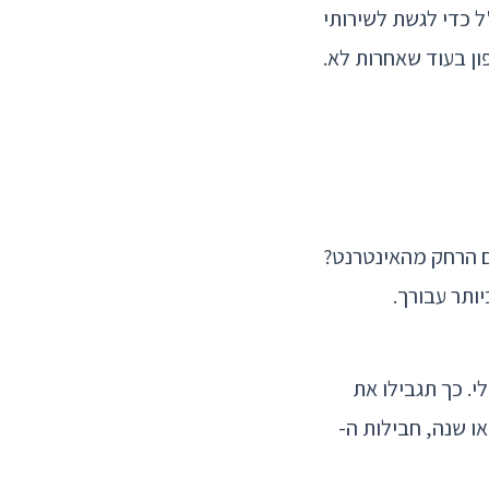
זרים בחו"ל כדי לגשת לשירותי
ת touresimo מציעות מספרי טלפון בעוד שאחרות לא.
ם הרחק מהאינטרנט?
עות שלכם עומדות להיות לפני שאתם רוכשים כרטיס sim גלובלי. כך תגבילו את
ו שנה, חבילות ה-