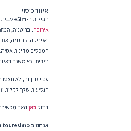
איזור כיסוי
חבילות ה-eSim מבית touresimo מציעות כרטיסי eSim גלובליים המכסים את התחומים הבאים:
אירופה
, בריטניה, המזר
ואפריקה. לדוגמה, אם 
ניידים, לא משנה באיזו
הנסיעות שלך לקלות יות
בדוק
כאן
האם מכשירך תו
אנחנו ב touresimo מאחלים לך נסיעה בטוחה ונעימה!