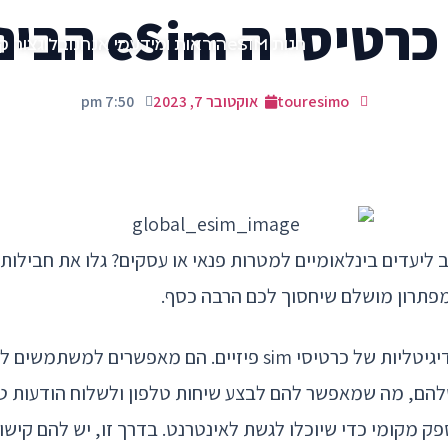
ה eSim הבינלאומים
חנות eSIM
הוראות ומידע
מי אנחנו
בלוג
צור ק
touresimo
אוקטובר 7, 2023
7:50 pm
 ליעדים בינלאומיים למטרות פנאי או עסקים? גלו את חבילות
eSims הם הגרסאות הדיגיטליות של כרטיסי sim פיזיים. הם מאפשר
מקומי כדי שיוכלו לגשת לאינטרנט. בדרך זו, יש להם קישור