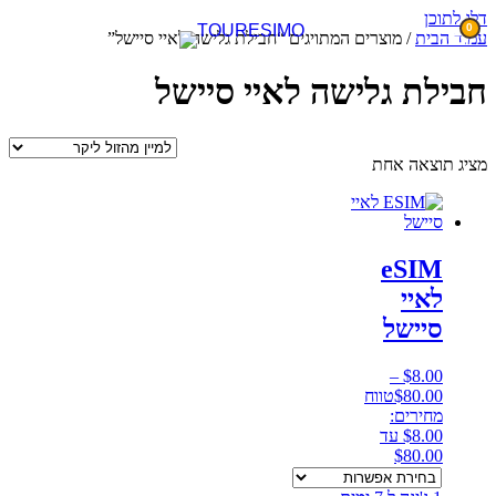
דלג לתוכן
0
עמוד הבית
/ מוצרים המתויגים “חבילת גלישה לאיי סיישל”
חבילת גלישה לאיי סיישל
מציג תוצאה אחת
eSIM
לאיי
סיישל
–
$
8.00
80.00
$
טווח
מחירים:
⁦$8.00⁩ עד