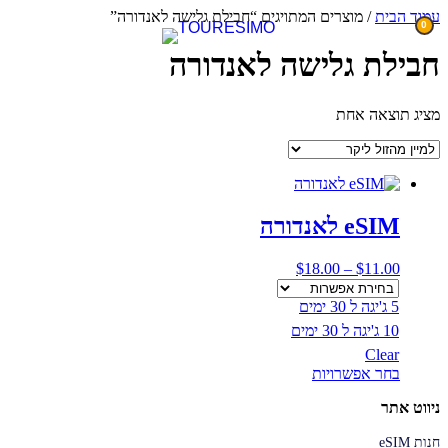
דלג
עמוד הבית
/ מוצרים המתויגים “חבילת גלישה לאנדורה”
0
לתוכן
חבילת גלישה לאנדורה
מציג תוצאה אחת
eSIM לאנדורה
טווח
$
18.00
–
$
11.00
מחירים:
5 ג'יגה ל 30 ימים
עד
10 ג'יגה ל 30 ימים
Clear
למוצר
בחר אפשרויות
זה
ניווט אתר
יש
מספר
חנות eSIM
סוגים.