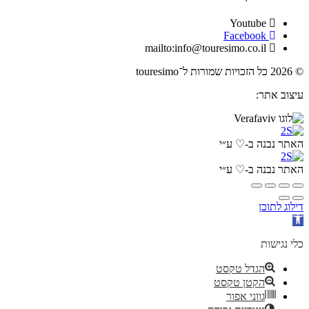
Youtube
Facebook
mailto:info@touresimo.co.il
© 2026 כל הזכויות שמורות ל־touresimo
עיצוב אתר:
האתר נבנה ב-♡ ע״י
האתר נבנה ב-♡ ע״י
דילוג לתוכן
פתח
סרגל
נגישות
כלי נגישות
הגדל טקסט
הקטן טקסט
גווני אפור