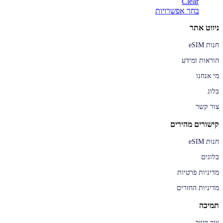
Clear
למוצר
בחר אפשרויות
זה
ניווט אתר
יש
מספר
חנות eSIM
סוגים.
ניתן
הוראות ומידע
לבחור
את
מי אנחנו
האפשרויות
בעמוד
בלוג
המוצר
צור קשר
קישורים מהירים
חנות eSIM
בלוגים
מדיניות פרטיות
מדיניות החזרים
תמיכה
צור קשר