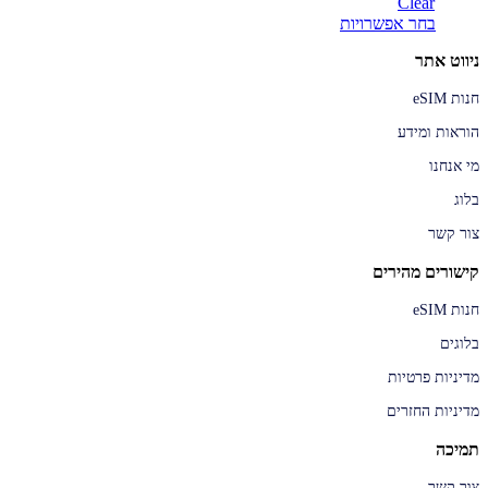
Clear
למוצר
בחר אפשרויות
זה
ניווט אתר
יש
מספר
חנות eSIM
סוגים.
ניתן
הוראות ומידע
לבחור
את
מי אנחנו
האפשרויות
בעמוד
בלוג
המוצר
צור קשר
קישורים מהירים
חנות eSIM
בלוגים
מדיניות פרטיות
מדיניות החזרים
תמיכה
צור קשר