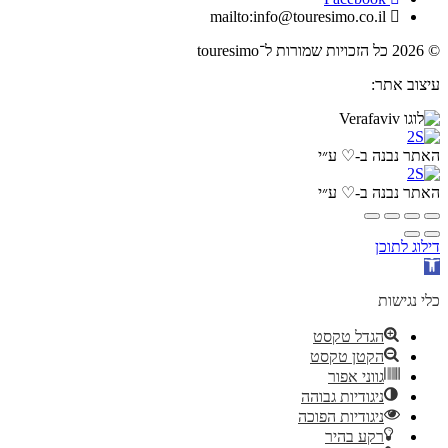
mailto:info@touresimo.co.il
© 2026 כל הזכויות שמורות ל־touresimo
עיצוב אתר:
האתר נבנה ב-♡ ע״י
האתר נבנה ב-♡ ע״י
דילוג לתוכן
פתח
סרגל
נגישות
כלי נגישות
הגדל טקסט
הקטן טקסט
גווני אפור
ניגודיות גבוהה
ניגודיות הפוכה
רקע בהיר